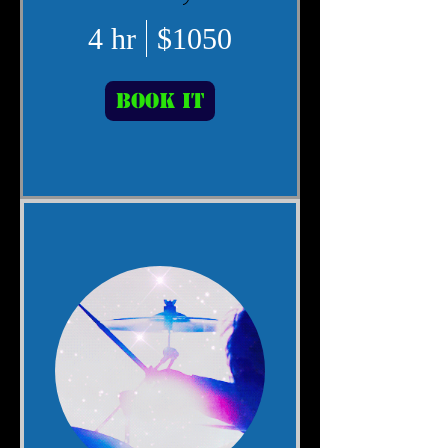
4 hr
$1050
Book It