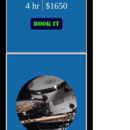
4 hr
$1650
Book It