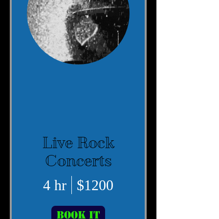
Live Rock
Concerts
4 hr
$1200
Book It