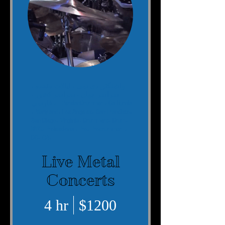
واشنگتن دی سی ، ایالات متحده ،
سراسر جهان ، سراسر کشور ،
، California
PersianDrummer
فارسی ،
، Maryland، Los Angeles، San Francisco،
San Diego، Virginia، Drummers، Drum،
NYC، Professional، Pro،
Prodrummer
،
DC، CA،
Live Metal
Concerts
4 hr
$1200