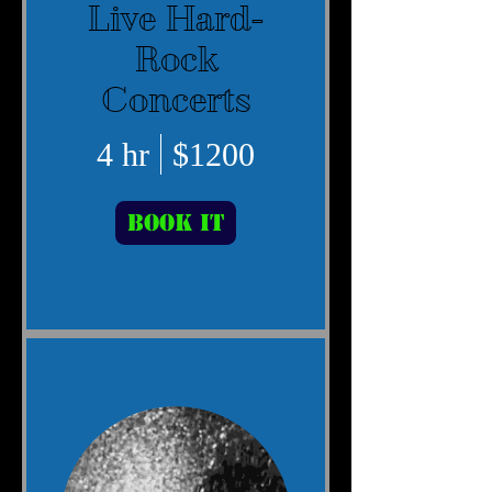
Live Hard-
Rock
Concerts
4 hr
$1200
Book It