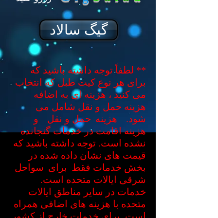
گیگ سالاد
** لطفاً توجه داشته باشید که
برای هر نوع کیت طبل که انتخاب
می کنید ، هزینه ای به اضافه
هزینه حمل و نقل شامل می
شود.
هزینه
حمل و نقل
و
هزینه اقامت در خدمات گنجانده
نشده است. توجه داشته باشید که
قیمت های نشان داده شده در
بخش خدمات فقط
برای
سواحل
شرقی ایالات متحده است.
خدمات در سایر مناطق ایالات
متحده با هزینه های اضافی همراه
است. برای خدمات خارج از کشور