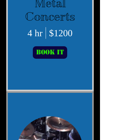
Metal
Concerts
4 hr
$1200
Book It