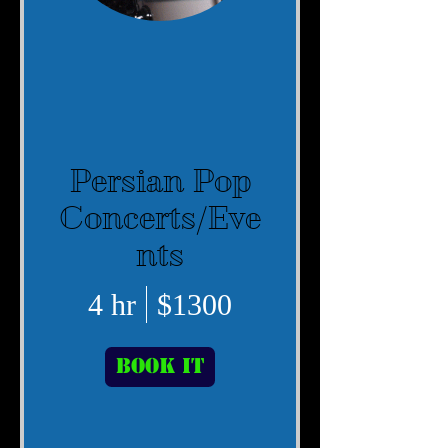
Persian Pop
Concerts/Eve
nts
4 hr
$1300
Book It