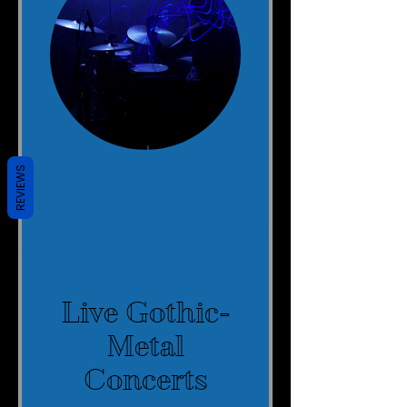
،
تمادروم
،
مروارید
،
dwdrums
سنتی،
HeavyMetal ،
سابیان ، سنج ،
،
Mapexdrums
REVIEWS
SymphonicMetal ، Funck ، Latin ، Jazz ،
AlternativeMetal ، ProgressiveMetal ، Alternative ،
Progressive ، NewYork ، Washington DC ، ایالات
متحده ، سراسر جهان ، سراسر کشور ، فارسی
،
،
پرشین درامر
Live Gothic-
Metal
Concerts