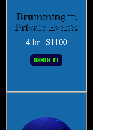
Drumming in
Private Events
4 hr
$1100
Book It