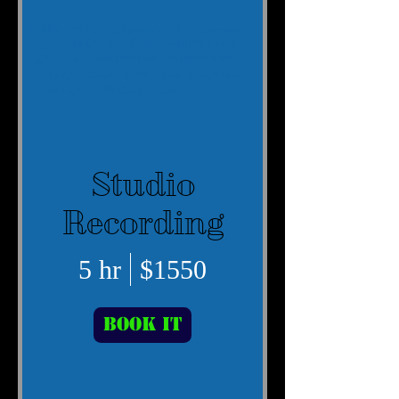
Joubin، محمودی، درامر، موسیقی کوبه ای،
درام، JoubinDrums شرکت، JoubinMahmoudi،
StrongDrummer،
BestDrummer،
کتاب، آنلاین،
عملکرد، با تجربه، فلزی، سنگ،
هاردراک،
گوتیک ، گوتیک فلز ، پاپ ، فیوژن ،
Studio
Recording
5 hr
$1550
Book It