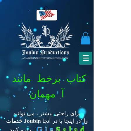
کتاب برخط مانند
آ مهمان
برای راحتی بیشتر ، می توانید
در اینجا یا در آنجا
خدمات Joubin را
G
i
g
S
a
l
a
d
رزرو کنید