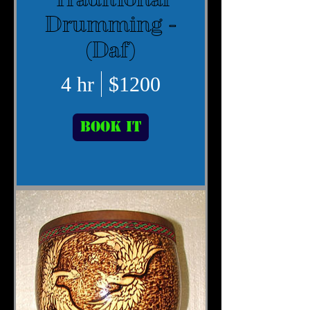
Drumming -
(Daf)
4 hr
$1200
Book It