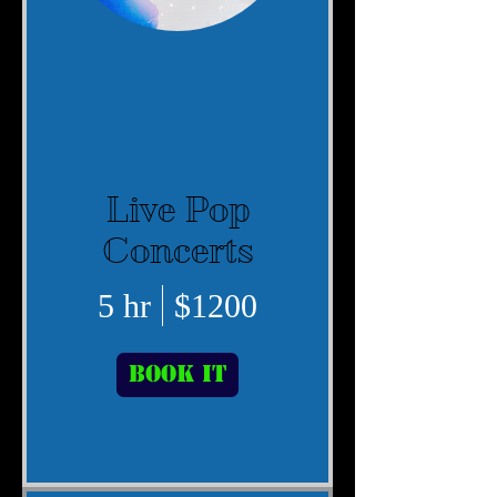
Live Pop
Concerts
5 hr
$1200
Book It